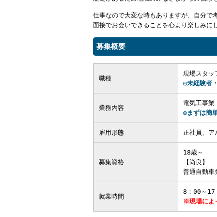
仕事なので大変な時もありますが、自分で
面接でお会いできることを心より楽しみに
募集概要
現場スタッ
職種
◎未経験者
電気工事業
業務内容
◎まずは簡
雇用形態
正社員、ア
18歳～
募集資格
【尚良】
普通自動車
8：00～1
就業時間
※現場によ