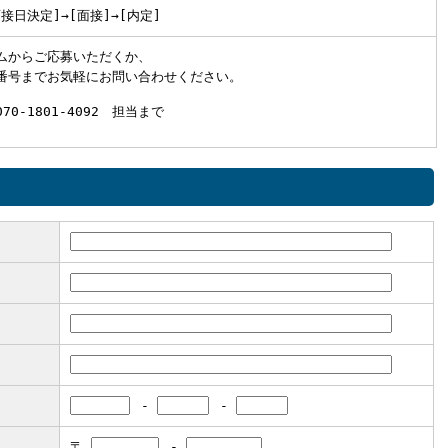
面接日決定]→[面接]→[内定]
ムからご応募いただくか、
番号までお気軽にお問い合わせください。
70-1801-4092 担当まで
-
-
〒
-