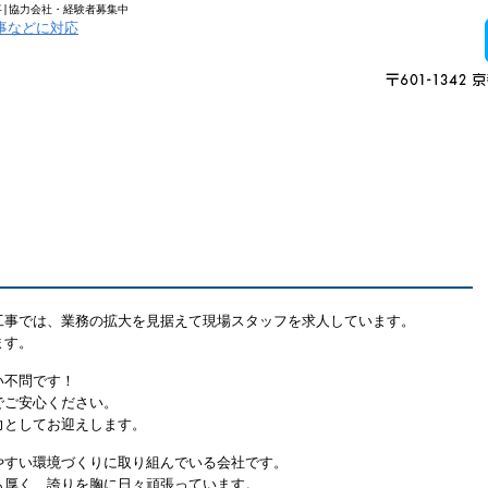
事|協力会社・経験者募集中
内
採用情報
施工実績
工事では、業務の拡大を見据えて現場スタッフを求人しています。
ます。
い不問です！
でご安心ください。
力としてお迎えします。
やすい環境づくりに取り組んでいる会社です。
も厚く、誇りを胸に日々頑張っています。